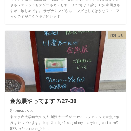
ぎもフェレットもデグーもカメもヤモリetcもよく診ますが 今回はさ
すがに珍しめです。 サザナミフグさん！ フグとしてはかなりマニア
ックですがごくたまに釣れます...
お知らせ
金魚展やってます 7/27-30
2023.07.29
東京水産大学時代の友人 川澄太一氏が デザインフェスタで金魚の個
展をやっています。 http://designfestagallery-diary.blogspot.com/2
022/07/blog-post_29.ht...