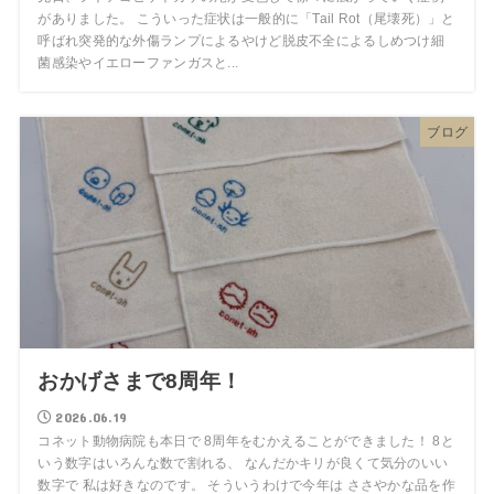
がありました。 こういった症状は一般的に「Tail Rot（尾壊死）」と
呼ばれ突発的な外傷ランプによるやけど脱皮不全によるしめつけ細
菌感染やイエローファンガスと...
ブログ
おかげさまで8周年！
2026.06.19
コネット動物病院も本日で 8周年をむかえることができました！ 8と
いう数字はいろんな数で割れる、 なんだかキリが良くて気分のいい
数字で 私は好きなのです。 そういうわけで今年は ささやかな品を作