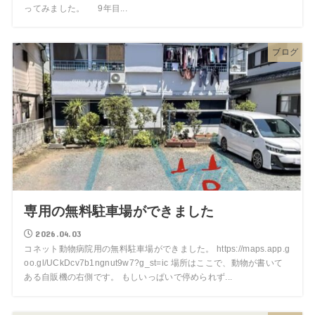
ってみました。 9年目...
ブログ
専用の無料駐車場ができました
2026.04.03
コネット動物病院用の無料駐車場ができました。 https://maps.app.g
oo.gl/UCkDcv7b1ngnut9w7?g_st=ic 場所はここで、動物が書いて
ある自販機の右側です。 もしいっぱいで停められず...