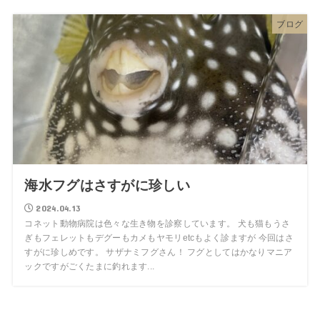
ブログ
海水フグはさすがに珍しい
2024.04.13
コネット動物病院は色々な生き物を診察しています。 犬も猫もうさ
ぎもフェレットもデグーもカメもヤモリetcもよく診ますが 今回はさ
すがに珍しめです。 サザナミフグさん！ フグとしてはかなりマニア
ックですがごくたまに釣れます...