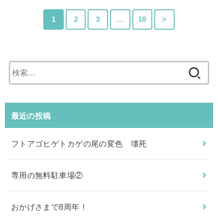
1
2
3
…
10
>
検
索:
最近の投稿
フトアゴヒゲトカゲの尾の変色 壊死
専用の無料駐車場②
おかげさまで8周年！