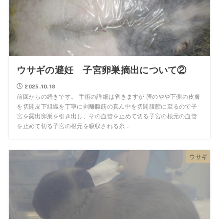
ウサギの避妊 子宮卵巣摘出について②
2025.10.18
前回からの続きです。 手術の詳細は省きますが 臍のやや下側の皮膚
を切開皮下組織を丁寧に剥離腹筋の真ん中を切開腹腔に至るので子
宮を露出卵巣を引き出し、その血管を止めて切る子宮の根元の血管
を止めて切る子宮の根元を吸収される糸...
ウサギ