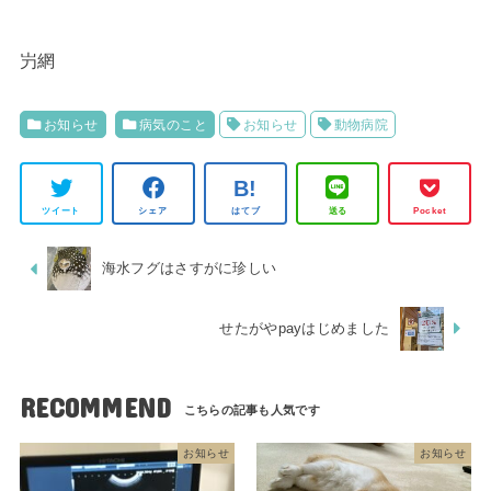
屶網
お知らせ
病気のこと
お知らせ
動物病院
ツイート
シェア
はてブ
送る
Pocket
海水フグはさすがに珍しい
せたがやpayはじめました
RECOMMEND
お知らせ
お知らせ