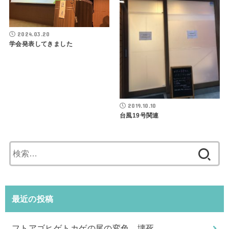
2024.03.20
学会発表してきました
2019.10.10
台風19号関連
検
索:
最近の投稿
フトアゴヒゲトカゲの尾の変色 壊死