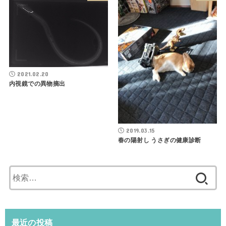
2021.02.20
内視鏡での異物摘出
2019.03.15
春の陽射し うさぎの健康診断
検
索:
最近の投稿