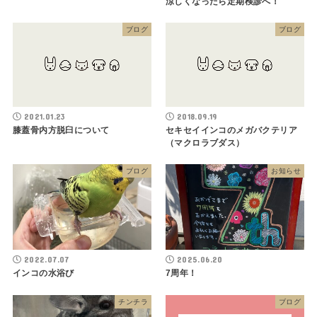
涼しくなったら定期検診へ！
ブログ
ブログ
2021.01.23
2018.09.19
膝蓋骨内方脱臼について
セキセイインコのメガバクテリア
（マクロラブダス）
ブログ
お知らせ
2022.07.07
2025.06.20
インコの水浴び
7周年！
チンチラ
ブログ