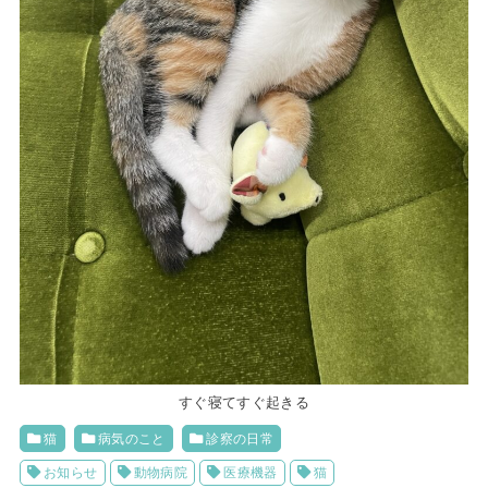
すぐ寝てすぐ起きる
猫
病気のこと
診察の日常
お知らせ
動物病院
医療機器
猫