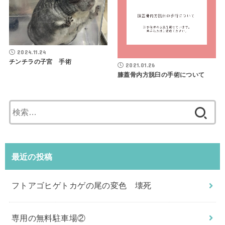
2024.11.24
チンチラの子宮 手術
2021.01.26
膝蓋骨内方脱臼の手術について
検
索:
最近の投稿
フトアゴヒゲトカゲの尾の変色 壊死
専用の無料駐車場②