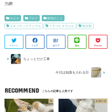
屶網
カエル
ブログ
病気のこと
エキゾチックアニマル
ミヤコヒキガエル
両生類
ツイート
シェア
はてブ
送る
Pocket
ちょっとだけ工事
今日は知識を入れる日
RECOMMEND
猫
お知らせ